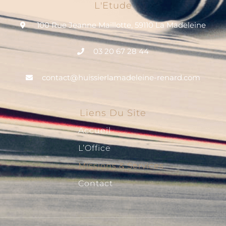
L'Etude
100 Rue Jeanne Maillotte, 59110 La Madeleine
03 20 67 28 44
contact@huissierlamadeleine-renard.com
Liens Du Site
Accueil
L’Office
Missions & Services
Contact